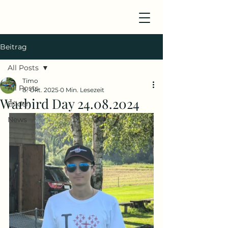
Beitrag
All Posts
Timo
All Posts
8. Okt. 2025
0 Min. Lesezeit
Warbird Day 24.08.2024
Bilder
News