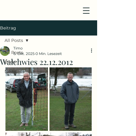
Beitrag
All Posts
Timo
All Posts
6. Okt. 2025
0 Min. Lesezeit
Walchwies 22.12.2012
Bilder
News