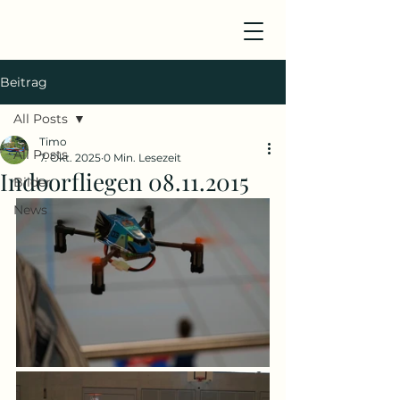
Beitrag
All Posts
Timo
All Posts
7. Okt. 2025
0 Min. Lesezeit
Indoorfliegen 08.11.2015
Bilder
News