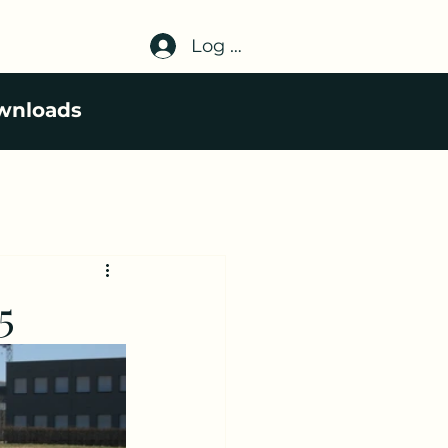
Log In
wnloads
5