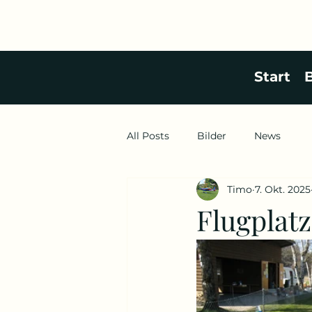
Start
B
All Posts
Bilder
News
Timo
7. Okt. 2025
Flugplatz