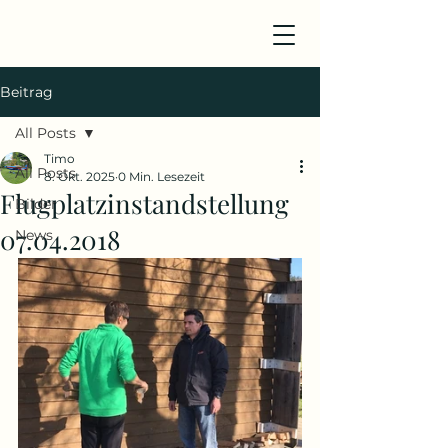
Beitrag
All Posts
Timo
All Posts
8. Okt. 2025
0 Min. Lesezeit
Flugplatzinstandstellung
Bilder
07.04.2018
News