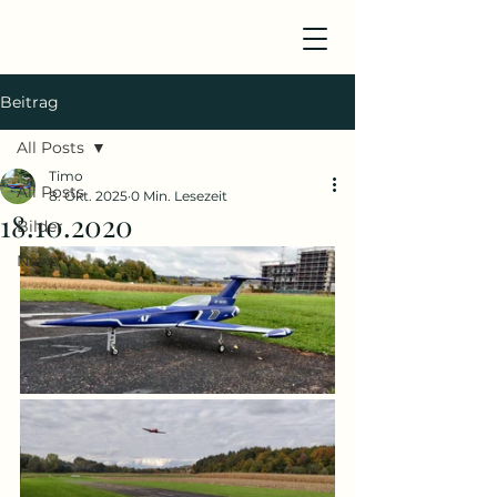
Beitrag
All Posts
Timo
All Posts
8. Okt. 2025
0 Min. Lesezeit
18.10.2020
Bilder
News