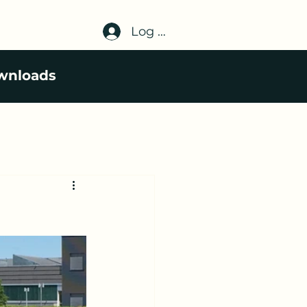
Log In
wnloads